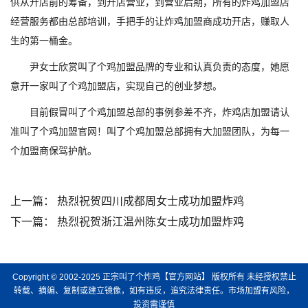
供从开店前的筹备，到开店营业，到营业后期，所有的炸鸡加盟店
经营服务都由总部培训，手把手的让炸鸡加盟商成功开店，赚取人
生的第一桶金。
尹女士欣赏叫了个鸡加盟品牌的专业和认真负责的态度，她愿
意开一家叫了个鸡加盟店，实现自己的创业梦想。
目前假冒叫了个鸡加盟总部的事例参差不齐，炸鸡店加盟请认
准叫了个鸡加盟官网！叫了个鸡加盟总部拥有大加盟团队，为每一
个加盟商保驾护航。
上一篇：
热烈祝贺四川成都周女士成功加盟炸鸡
下一篇：
热烈祝贺浙江温州陈女士成功加盟炸鸡
Copyright © 2002-2025
正宗叫了个炸鸡【官方网站】
版权所有 未经授权禁止
转载、摘编、复制或建立镜像，如有违反，追究法律责任。市场加盟有风险，
投资需谨慎